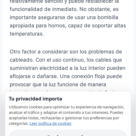
relativamente sencillo y puede restablecer la
funcionalidad de inmediato. No obstante, es
importante asegurarse de usar una bombilla
apropiada para hornos, capaz de soportar altas
temperaturas.
Otro factor a considerar son los problemas de
cableado. Con el uso continuo, los cables que
suministran electricidad a la luz interior pueden
aflojarse o dañarse. Una conexión floja puede
provocar que la luz funcione de manera
intermitente, mientras que un cable dañado
Tu privacidad importa
puede causar un apagado completo. Revisar el
Utilizamos cookies para optimizar tu experiencia de navegación,
cableado requiere conocimientos eléctricos
analizar el tráfico y adaptar el contenido a tus intereses. Puedes
básicos y, si te sientes inseguro, podría ser el
aceptarlas todas, rechazarlas o gestionar tus preferencias por
categorías.
Leer política de cookies
momento de considerar la asistencia de un
profesional para solucionar estos problemas de