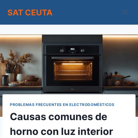
Saltar
SAT CEUTA
al
contenido
PROBLEMAS FRECUENTES EN ELECTRODOMÉSTICOS
Causas comunes de
horno con luz interior