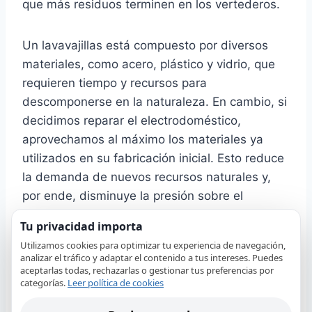
que más residuos terminen en los vertederos.
Un lavavajillas está compuesto por diversos
materiales, como acero, plástico y vidrio, que
requieren tiempo y recursos para
descomponerse en la naturaleza. En cambio, si
decidimos reparar el electrodoméstico,
aprovechamos al máximo los materiales ya
utilizados en su fabricación inicial. Esto reduce
la demanda de nuevos recursos naturales y,
por ende, disminuye la presión sobre el
reciclaje de estos componentes.
Tu privacidad importa
Utilizamos cookies para optimizar tu experiencia de navegación,
Además, debemos considerar la huella de
analizar el tráfico y adaptar el contenido a tus intereses. Puedes
aceptarlas todas, rechazarlas o gestionar tus preferencias por
carbono asociada con la fabricación y el
categorías.
Leer política de cookies
transporte de un nuevo lavavajillas. La