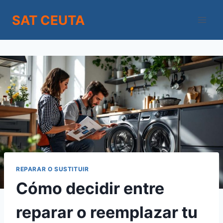
Saltar
SAT CEUTA
al
contenido
REPARAR O SUSTITUIR
Cómo decidir entre
reparar o reemplazar tu