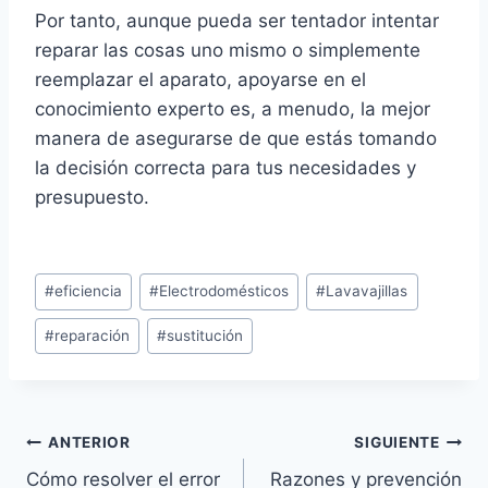
Por tanto, aunque pueda ser tentador intentar
reparar las cosas uno mismo o simplemente
reemplazar el aparato, apoyarse en el
conocimiento experto es, a menudo, la mejor
manera de asegurarse de que estás tomando
la decisión correcta para tus necesidades y
presupuesto.
Etiquetas
#
eficiencia
#
Electrodomésticos
#
Lavavajillas
de
#
reparación
#
sustitución
la
entrada:
Navegación
ANTERIOR
SIGUIENTE
Cómo resolver el error
Razones y prevención