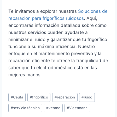
Te invitamos a explorar nuestras
Soluciones de
reparación para frigoríficos ruidosos
. Aquí,
encontrarás información detallada sobre cómo
nuestros servicios pueden ayudarte a
minimizar el ruido y garantizar que tu frigorífico
funcione a su máxima eficiencia. Nuestro
enfoque en el mantenimiento preventivo y la
reparación eficiente te ofrece la tranquilidad de
saber que tu electrodoméstico está en las
mejores manos.
Etiquetas
#
Ceuta
#
frigorífico
#
reparación
#
ruido
de
#
servicio técnico
#
verano
#
Viessmann
la
entrada: