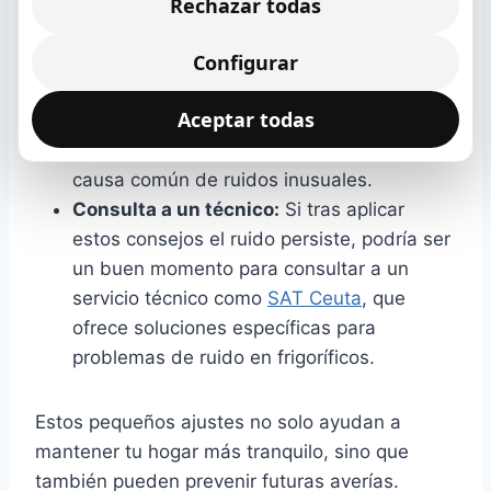
amortiguar el ruido generado por las
Rechazar todas
posibles vibraciones del aparato.
Configurar
Verifica el ventilador:
Si tu frigorífico
posee ventiladores, límpialos y asegúrate
Aceptar todas
de que estén funcionando sin
obstrucciones, ya que esto puede ser una
causa común de ruidos inusuales.
Consulta a un técnico:
Si tras aplicar
estos consejos el ruido persiste, podría ser
un buen momento para consultar a un
servicio técnico como
SAT Ceuta
, que
ofrece soluciones específicas para
problemas de ruido en frigoríficos.
Estos pequeños ajustes no solo ayudan a
mantener tu hogar más tranquilo, sino que
también pueden prevenir futuras averías.