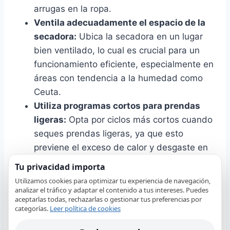
arrugas en la ropa.
Ventila adecuadamente el espacio de la
secadora:
Ubica la secadora en un lugar
bien ventilado, lo cual es crucial para un
funcionamiento eficiente, especialmente en
áreas con tendencia a la humedad como
Ceuta.
Utiliza programas cortos para prendas
ligeras:
Opta por ciclos más cortos cuando
seques prendas ligeras, ya que esto
previene el exceso de calor y desgaste en
las fibras de la ropa.
Tu privacidad importa
Utilizamos cookies para optimizar tu experiencia de navegación,
analizar el tráfico y adaptar el contenido a tus intereses. Puedes
Siguiendo estos consejos, no solo reducirás las
aceptarlas todas, rechazarlas o gestionar tus preferencias por
arrugas en tus prendas, sino que también
categorías.
Leer política de cookies
prolongarás la vida útil de tu secadora.