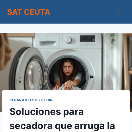
Saltar
SAT CEUTA
al
contenido
REPARAR O SUSTITUIR
Soluciones para
secadora que arruga la