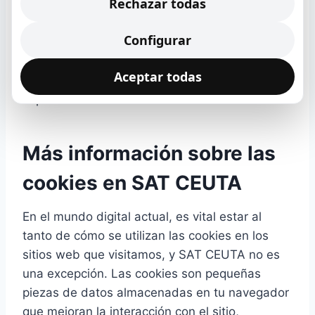
Rechazar todas
Considera siempre las particularidades del
clima de Ceuta para maximizar la eficiencia
Configurar
energética y el rendimiento de tu
electrodoméstico. Con pequeños ajustes,
Aceptar todas
puedes mejorar significativamente la
experiencia de secado.
Más información sobre las
cookies en SAT CEUTA
En el mundo digital actual, es vital estar al
tanto de cómo se utilizan las cookies en los
sitios web que visitamos, y SAT CEUTA no es
una excepción. Las cookies son pequeñas
piezas de datos almacenadas en tu navegador
que mejoran la interacción con el sitio,