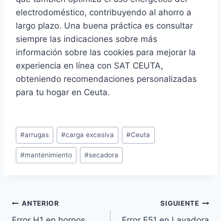
electrodoméstico, contribuyendo al ahorro a
largo plazo. Una buena práctica es consultar
siempre las indicaciones sobre más
información sobre las cookies para mejorar la
experiencia en línea con SAT CEUTA,
obteniendo recomendaciones personalizadas
para tu hogar en Ceuta.
Etiquetas
#
arrugas
#
carga excesiva
#
Ceuta
de
#
mantenimiento
#
secadora
la
entrada:
Navegación
ANTERIOR
SIGUIENTE
Error H1 en hornos
Error E51 en Lavadora