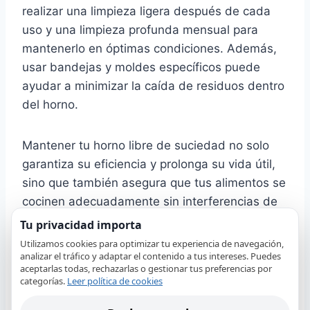
realizar una limpieza ligera después de cada
uso y una limpieza profunda mensual para
mantenerlo en óptimas condiciones. Además,
usar bandejas y moldes específicos puede
ayudar a minimizar la caída de residuos dentro
del horno.
Mantener tu horno libre de suciedad no solo
garantiza su eficiencia y prolonga su vida útil,
sino que también asegura que tus alimentos se
cocinen adecuadamente sin interferencias de
olores o sabores no deseados. Toma el control
Tu privacidad importa
de tu cocina realizando estas pequeñas
Utilizamos cookies para optimizar tu experiencia de navegación,
analizar el tráfico y adaptar el contenido a tus intereses. Puedes
acciones que, a largo plazo, te ahorrarán
aceptarlas todas, rechazarlas o gestionar tus preferencias por
tiempo y dinero.
categorías.
Leer política de cookies