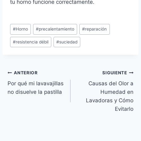
tu horno funcione correctamente.
Etiquetas
#
Horno
#
precalentamiento
#
reparación
de
#
resistencia débil
#
suciedad
la
entrada:
Navegación
ANTERIOR
SIGUIENTE
Por qué mi lavavajillas
Causas del Olor a
de
no disuelve la pastilla
Humedad en
entradas
Lavadoras y Cómo
Evitarlo