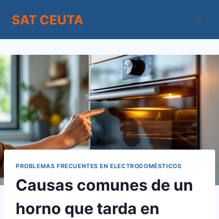
Saltar
SAT CEUTA
al
contenido
PROBLEMAS FRECUENTES EN ELECTRODOMÉSTICOS
Causas comunes de un
horno que tarda en